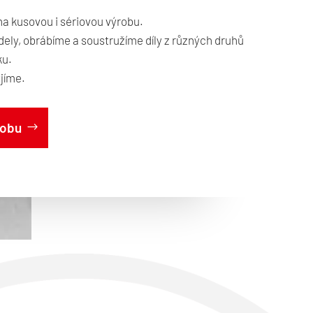
 kusovou i sériovou výrobu.
ly, obrábíme a soustružíme díly z různých druhů
ku.
jíme.
robu