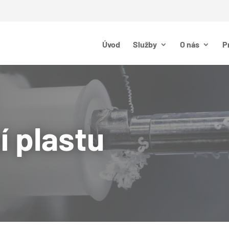
Úvod
Služby
O nás
P
 plastu