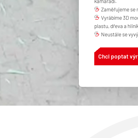
kamarádi.
Zaměřujeme se na
Vyrábíme 3D mode
plastu, dřeva a hliní
Neustále se vyvý
Chci poptat vý