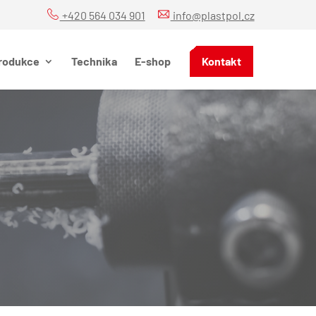
+420 564 034 901
info@plastpol.cz
rodukce
Technika
E-shop
Kontakt