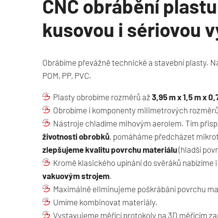
CNC obrábění plastu
kusovou i sériovou 
Obrábíme převážně technické a stavební plasty. Na
POM, PP, PVC.
Plasty obrobíme rozměrů až
3,95 m x 1,5 m x 0,
Obrobíme i komponenty milimetrových rozměrů
Nástroje chladíme mlhovým aerolem. Tím přis
životnosti obrobků
, pomáháme předcházet mikrot
zlepšujeme kvalitu povrchu materiálu
(hladší pov
Kromě klasického upínání do svěráků nabízíme 
vakuovým strojem
.
Maximálně eliminujeme poškrábání povrchu mat
Umíme kombinovat materiály.
Vystavujeme měřící protokoly na 3D měřícím zař