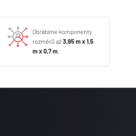
Obrábíme komponenty
ŘEŠENÍ
rozměrů až
3,95 m x 1,5
INDIVIDUÁLNÍ
m x 0,7 m
.