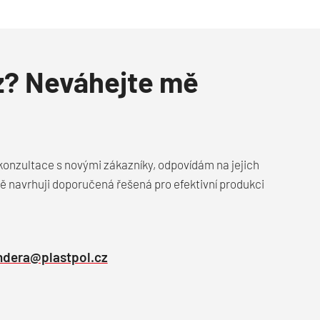
z? Neváhejte mě
í konzultace s novými zákazníky, odpovídám na jejich
ně navrhuji doporučená řešená pro efektivní produkci
ndera@plastpol.cz