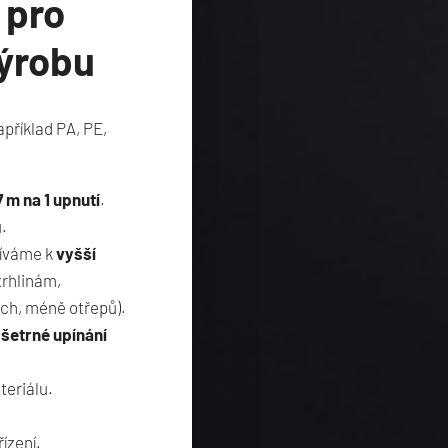
 pro
výrobu
příklad PA, PE,
7 m na 1 upnutí
.
.
píváme k
vyšší
rhlinám,
rch, méně otřepů).
i
šetrné upínání
eriálu.
ízení.