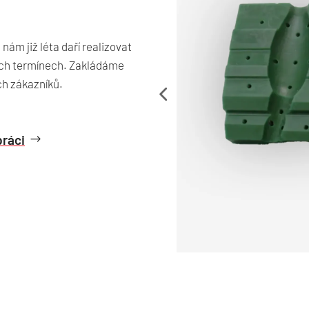
nám již léta daří realizovat
ných termínech. Zakládáme
ch zákazníků.
práci