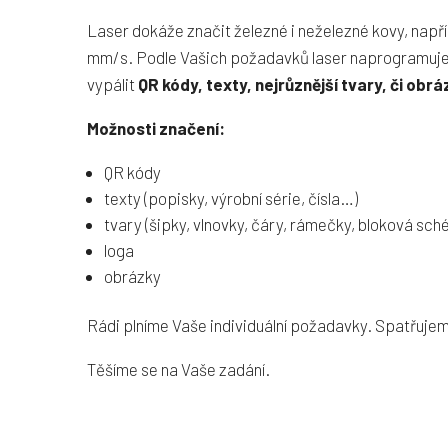
Laser dokáže značit železné i neželezné kovy, např
mm/s. Podle Vašich požadavků laser naprogramujeme
vypálit
QR kódy, texty, nejrůznější tvary, či obr
Možnosti značení:
QR kódy
texty (popisky, výrobní série, čísla…)
tvary (šipky, vlnovky, čáry, rámečky, bloková s
loga
obrázky
Rádi plníme Vaše individuální požadavky. Spatřujeme 
Těšíme se na Vaše zadání.