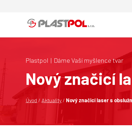
Plastpol | Dáme Vaší myšlence tvar
Nový značicí l
Úvod
/
Aktuality
/
Nový značicí laser s obslu