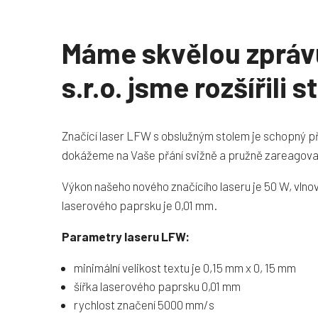
Máme skvělou zprávu
s.r.o. jsme rozšířili 
Značící laser LFW s obslužným stolem je schopný př
dokážeme na Vaše přání svižně a pružně zareagova
Výkon našeho nového značícího laseru je 50 W, vlnov
laserového paprsku je 0,01 mm.
Parametry laseru LFW:
minimální velikost textu je 0,15 mm x 0, 15 mm
šířka laserového paprsku 0,01 mm
rychlost značení 5000 mm/s