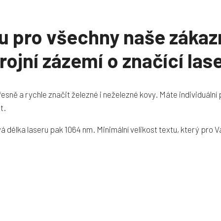
 pro všechny naše zákazn
strojní zázemí o značící la
esně a rychle značit železné i neželezné kovy. Máte individuáln
t.
á délka laseru pak 1064 nm. Minimální velikost textu, který pro V