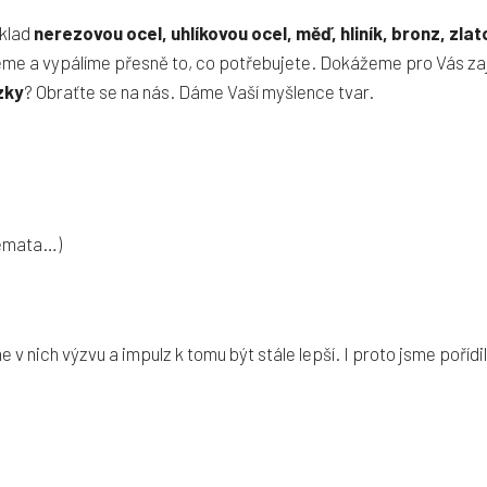
íklad
nerezovou ocel, uhlíkovou ocel, měď, hliník, bronz, zlato
 a vypálíme přesně to, co potřebujete. Dokážeme pro Vás zajis
ázky
? Obraťte se na nás. Dáme Vaší myšlence tvar.
chémata…)
v nich výzvu a impulz k tomu být stále lepší. I proto jsme pořídil