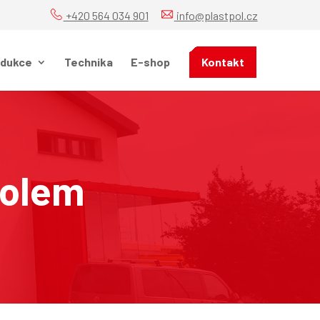
+420 564 034 901
info@plastpol.cz
odukce
Technika
E-shop
Kontakt
tolem