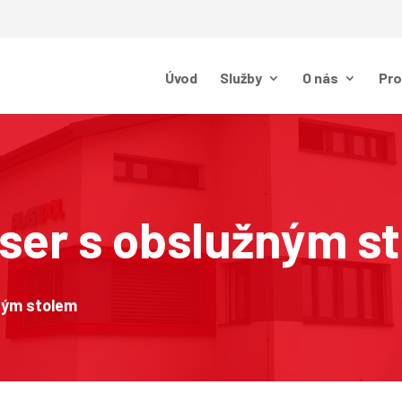
Úvod
Služby
O nás
Pr
aser s obslužným s
žným stolem