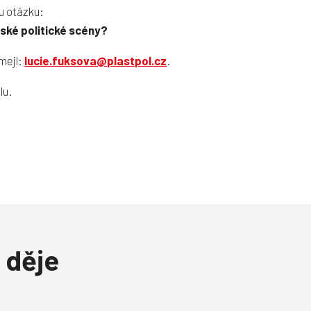
u otázku:
ské politické scény?
 mejl:
lucie.fuksova@plastpol.cz
.
lu.
 děje