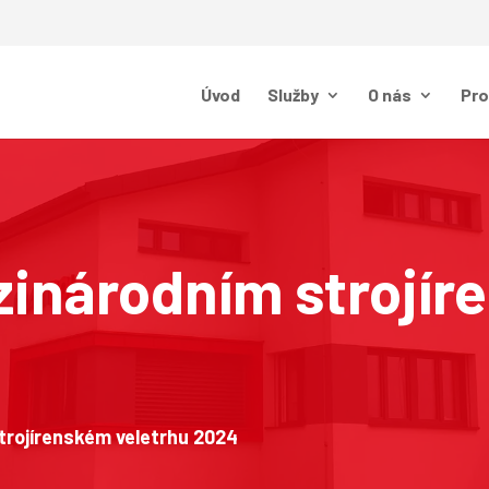
Úvod
Služby
O nás
Pr
zinárodním strojí
trojírenském veletrhu 2024