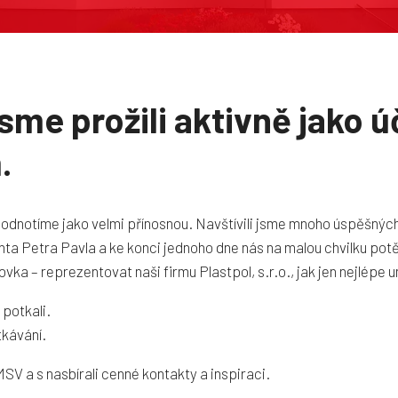
jsme prožili aktivně jako ú
.
hodnotíme jako velmi přínosnou. Navštívili jsme mnoho úspěšných 
nta Petra Pavla a ke konci jednoho dne nás na malou chvilku potě
vka – reprezentovat naši firmu Plastpol, s.r.o., jak jen nejlépe 
 potkali.
tkávání.
SV a s nasbírali cenné kontakty a inspiraci.