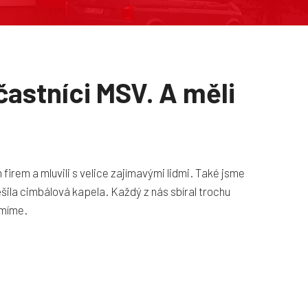
častníci MSV. A měli
firem a mluvili s velice zajímavými lidmi. Také jsme
šila cimbálová kapela. Každý z nás sbíral trochu
umíme.