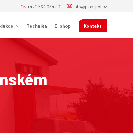
+420 564 034 901
info@plastpol.cz
odukce
Technika
E-shop
Kontakt
renském