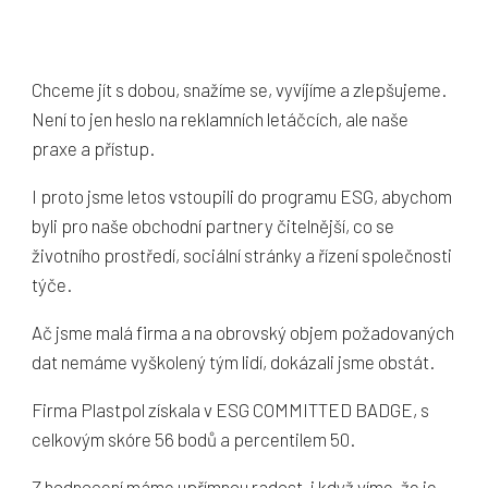
Chceme jít s dobou, snažíme se, vyvíjíme a zlepšujeme.
Není to jen heslo na reklamních letáčcích, ale naše
praxe a přístup.
I proto jsme letos vstoupili do programu ESG, abychom
byli pro naše obchodní partnery čitelnější, co se
životního prostředí, sociální stránky a řízení společnosti
týče.
Ač jsme malá firma a na obrovský objem požadovaných
dat nemáme vyškolený tým lidí, dokázali jsme obstát.
Firma Plastpol získala v ESG COMMITTED BADGE, s
celkovým skóre 56 bodů a percentilem 50.
Z hodnocení máme upřímnou radost, i když víme, že je